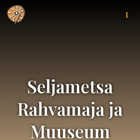
Skip
Mai
to
Men
content
Seljametsa
Rahvamaja ja
Muuseum