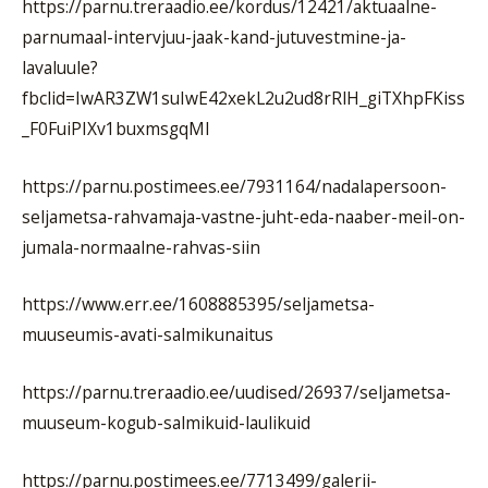
https://parnu.treraadio.ee/kordus/12421/aktuaalne-
parnumaal-intervjuu-jaak-kand-jutuvestmine-ja-
lavaluule?
fbclid=IwAR3ZW1suIwE42xekL2u2ud8rRlH_giTXhpFKiss
_F0FuiPIXv1buxmsgqMI
https://parnu.postimees.ee/7931164/nadalapersoon-
seljametsa-rahvamaja-vastne-juht-eda-naaber-meil-on-
jumala-normaalne-rahvas-siin
https://www.err.ee/1608885395/seljametsa-
muuseumis-avati-salmikunaitus
https://parnu.treraadio.ee/uudised/26937/seljametsa-
muuseum-kogub-salmikuid-laulikuid
https://parnu.postimees.ee/7713499/galerii-