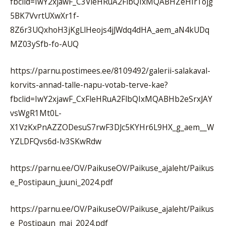
fbclid=IwY2xjawF_C3VleHRuA2FlbQIxMQABHZeHIr1ojg
5BK7VvrtUXwXr1f-
8Z6r3UQxhoH3jKgLlHeojs4jJWdq4dHA_aem_aN4kUDq
MZ03ySfb-fo-AUQ
https://parnu.postimees.ee/8109492/galerii-salakaval-
korvits-annad-talle-napu-votab-terve-kae?
fbclid=IwY2xjawF_CxFleHRuA2FlbQIxMQABHb2eSrxJAY
vsWgR1Mt0L-
X1VzKxPnAZZODesuS7rwF3DJc5KYHr6L9HX_g_aem__W
YZLDFQvs6d-lv3SKwRdw
https://parnu.ee/OV/PaikuseOV/Paikuse_ajaleht/Paikus
e_Postipaun_juuni_2024.pdf
https://parnu.ee/OV/PaikuseOV/Paikuse_ajaleht/Paikus
e_Postipaun_mai_2024.pdf