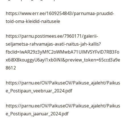
https://www.err.ee/1609254843/parnumaa-pruudid-
toid-oma-kleidid-naitusele
https://parnu.postimees.ee/7960171/galerii-
seljametsa-rahvamajas-avati-naitus-jah-kallis?
fbclid=IwAR29z3yMfC2oWMwbA71UIMVSYFvlD7RB3Fo
x6i8X8kouggyU6ayI1xb0iNI&preview_token=65ccd3a9e
8612
https://parnu.ee/OV/PaikuseOV/Paikuse_ajaleht/Paikus
e_Postipaun_veebruar_2024.pdf
https://parnu.ee/OV/PaikuseOV/Paikuse_ajaleht/Paikus
e_Postipaun_jaanuar_2024.pdf