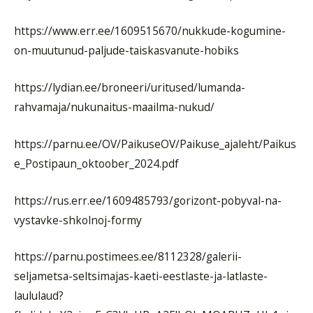
https://www.err.ee/1609515670/nukkude-kogumine-
on-muutunud-paljude-taiskasvanute-hobiks
https://lydian.ee/broneeri/uritused/lumanda-
rahvamaja/nukunaitus-maailma-nukud/
https://parnu.ee/OV/PaikuseOV/Paikuse_ajaleht/Paikus
e_Postipaun_oktoober_2024.pdf
https://rus.err.ee/1609485793/gorizont-pobyval-na-
vystavke-shkolnoj-formy
https://parnu.postimees.ee/8112328/galerii-
seljametsa-seltsimajas-kaeti-eestlaste-ja-latlaste-
laululaud?