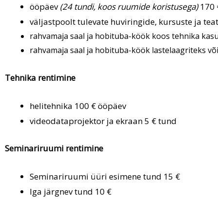
ööpäev
(24 tundi, koos ruumide koristusega)
170
väljastpoolt tulevate huviringide, kursuste ja te
rahvamaja saal ja hobituba-köök koos tehnika ka
rahvamaja saal ja hobituba-köök lastelaagriteks võ
Tehnika rentimine
helitehnika 100 € ööpäev
videodataprojektor ja ekraan 5 € tund
Seminariruumi rentimine
Seminariruumi üüri esimene tund 15 €
Iga järgnev tund 10 €