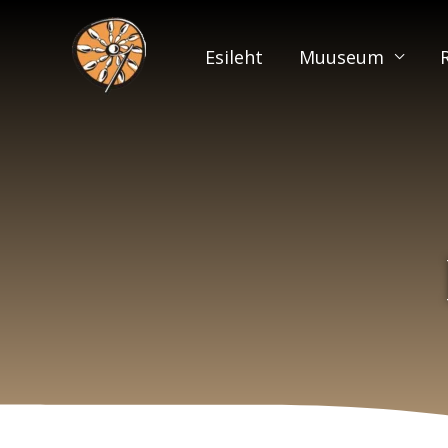
Skip
to
Esileht
Muuseum
content