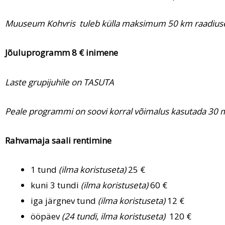
Muuseum Kohvris tuleb külla maksimum 50 km raadius
Jõuluprogramm 8 € inimene
Laste grupijuhile on TASUTA
Peale programmi on soovi korral võimalus kasutada 30 min
Rahvamaja saali rentimine
1 tund
(ilma koristuseta)
25 €
kuni 3 tundi
(ilma koristuseta)
60 €
iga järgnev tund
(ilma koristuseta)
12 €
ööpäev
(24 tundi, ilma koristuseta)
120 €