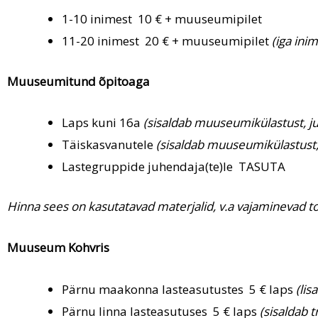
1-10 inimest 10 € + muuseumipilet
11-20 inimest 20 € + muuseumipilet
(iga ini
Muuseumitund õpitoaga
Laps kuni 16a
(sisaldab muuseumikülastust, ju
Täiskasvanutele
(sisaldab muuseumikülastust, 
Lastegruppide juhendaja(te)le TASUTA
Hinna sees on kasutatavad materjalid, v.a vajaminevad to
Muuseum Kohvris
Pärnu maakonna lasteasutustes 5 € laps
(li
Pärnu linna lasteasutuses 5 € laps
(sisaldab 