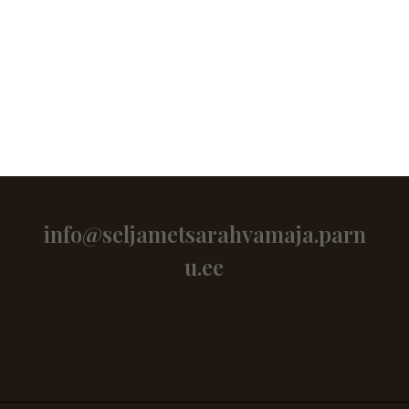
info@seljametsarahvamaja.parn
u.ee
info@seljametsarahvamaja.parnu.ee