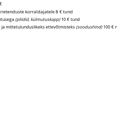
 €
atrietenduste korraldajatele 8 € tund
sutusega
(pliidid, külmutuskapp)
10 € tund
i ja mittetulunduslikeks ettevõtmisteks
(soodushind)
100 € 