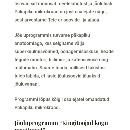
leiavad siit mõnusat meelelahutust ja jõululusti.
Päkapiku mikrokraad on just osalejate nägu,
sest arvestame Teie erisoovide- ja ajaga.
Jõuluprogrammis tutvume päkapiku
anatoomiaga, kus selgitame välja
superkuulmisvõimed, öönägemisoskuse, heade
tegude mootori, hiilimis- ja käteosavuse ning
mälumahu. Saame teada, milliseid takistusi
tuleb läbida, et laste jõulusoovid jõuaksid
jõuluvanani.
Programmi lõpus kõigil osalejatel omandatud
Päkapiku mikrokraad.
Jõuluprogramm “Kingitoojad kogu
maailmast”