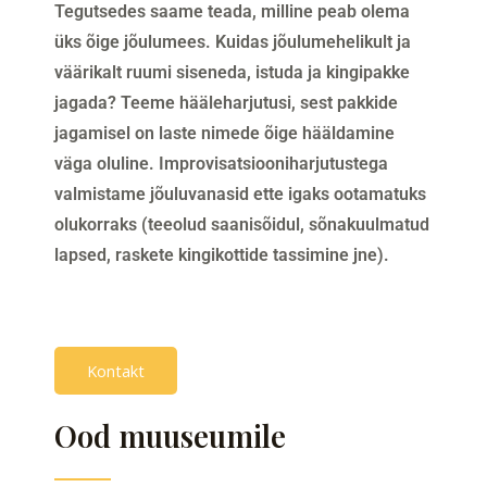
Tegutsedes saame teada, milline peab olema
üks õige jõulumees. Kuidas jõulumehelikult ja
väärikalt ruumi siseneda, istuda ja kingipakke
jagada? Teeme hääleharjutusi, sest pakkide
jagamisel on laste nimede õige hääldamine
väga oluline. Improvisatsiooniharjutustega
valmistame jõuluvanasid ette igaks ootamatuks
olukorraks (teeolud saanisõidul, sõnakuulmatud
lapsed, raskete kingikottide tassimine jne).
Kontakt
Ood muuseumile