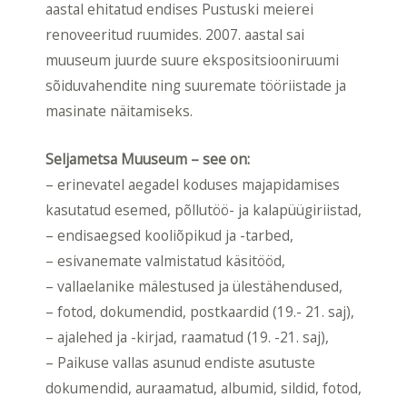
aastal ehitatud endises Pustuski meierei
renoveeritud ruumides. 2007. aastal sai
muuseum juurde suure ekspositsiooniruumi
sõiduvahendite ning suuremate tööriistade ja
masinate näitamiseks.
Seljametsa Muuseum – see on:
– erinevatel aegadel koduses majapidamises
kasutatud esemed, põllutöö- ja kalapüügiriistad,
– endisaegsed kooliõpikud ja -tarbed,
– esivanemate valmistatud käsitööd,
– vallaelanike mälestused ja ülestähendused,
– fotod, dokumendid, postkaardid (19.- 21. saj),
– ajalehed ja -kirjad, raamatud (19. -21. saj),
– Paikuse vallas asunud endiste asutuste
dokumendid, auraamatud, albumid, sildid, fotod,