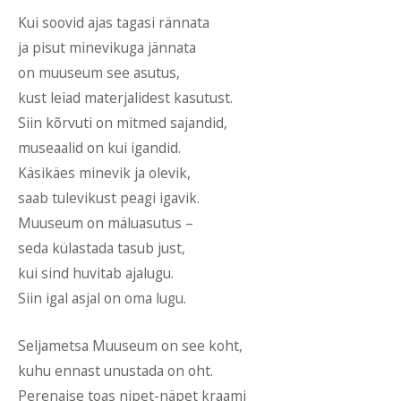
Kui soovid ajas tagasi rännata
ja pisut minevikuga jännata
on muuseum see asutus,
kust leiad materjalidest kasutust.
Siin kõrvuti on mitmed sajandid,
museaalid on kui igandid.
Käsikäes minevik ja olevik,
saab tulevikust peagi igavik.
Muuseum on mäluasutus –
seda külastada tasub just,
kui sind huvitab ajalugu.
Siin igal asjal on oma lugu.
Seljametsa Muuseum on see koht,
kuhu ennast unustada on oht.
Perenaise toas nipet-näpet kraami