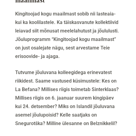
Kingitoojad kogu maailmast sobib nii lasteaia-
kui ka koolilastele. Ka täiskasvanute kollektiivid
leiavad siit mõnusat meelelahutust ja jõululusti.
Jõuluprogramm “Kingitoojad kogu maailmast”
on just osalejate nägu, sest arvestame Teie
erisoovide- ja ajaga.
Tutvume jõuluvana kolleegidega erinevatest
riikidest. Saame vastused küsimustele: Kes on
La Befana? Millises riigis toimetab Sinterklaas?
Millises riigis on 6. jaanuar suurem kingipäev
kui 24. detsember? Miks on Islandil jõuluvana
asemel jõulupoisid? Kelle saatjaks on
Snegurotška? Milline ülesanne on Belznikkelil?