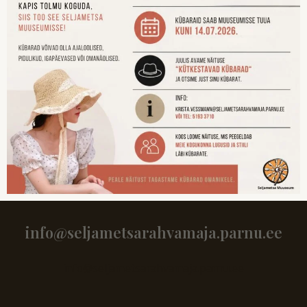
info@seljametsarahvamaja.parnu.ee
info@seljametsarahvamaja.parnu.ee