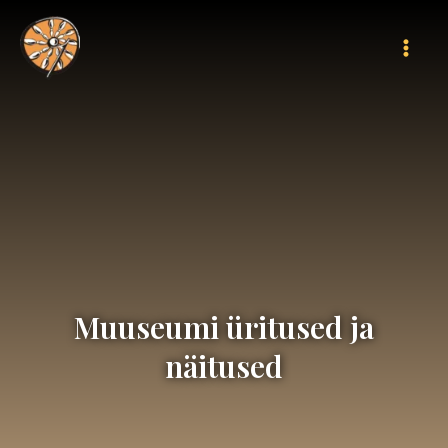
Skip
Mai
to
Men
content
Muuseumi üritused ja
näitused